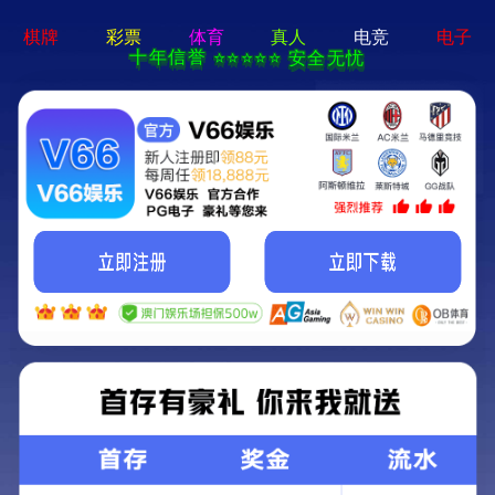
博乐体育app-APP 下载
代理经销 机械配
变频器、软启动
股权代码：100112
业之峰首页
变频器
软启动
伺服系统