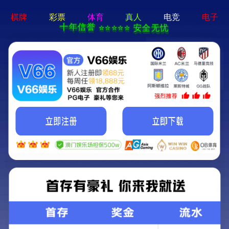
博乐体育app-APP 下载
代理经销 机械配
变频器、软启动
股权代码：100112
业之峰首页
变频器
软启动
伺服系统