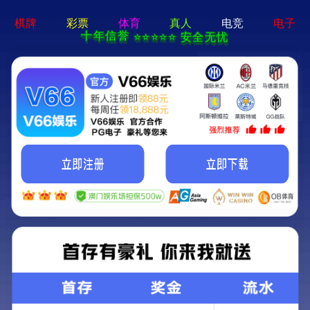
博乐体育app-APP免费下载
代理经销 机械配
变频器、软启动
股权代码：100112
业之峰首页
变频器
软启动
伺服系统